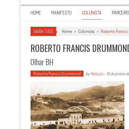
HOME
MANIFESTO
COLUNISTA
PARCEIR
SAIBA TUDO
Home
>
Colunista
>
Roberto Franci
ROBERTO FRANCIS DRUMMON
Olhar BH
Roberto Francis Drummond
by
Redação
-
19 de janeiro d