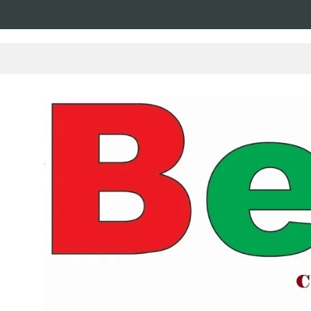
com show gratuito de Thiago Delegado, Nath Rodrigues e Tulio Araujo