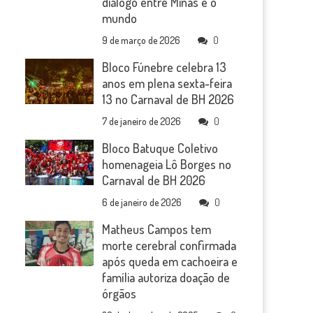
diálogo entre Minas e o
mundo
9 de março de 2026
0
Bloco Fúnebre celebra 13
anos em plena sexta-feira
13 no Carnaval de BH 2026
7 de janeiro de 2026
0
Bloco Batuque Coletivo
homenageia Lô Borges no
Carnaval de BH 2026
6 de janeiro de 2026
0
Matheus Campos tem
morte cerebral confirmada
após queda em cachoeira e
família autoriza doação de
órgãos