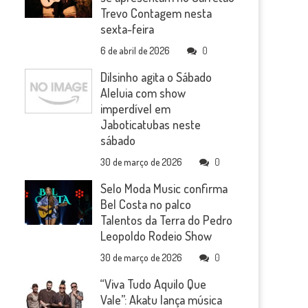
Trevo Contagem nesta
sexta-feira
6 de abril de 2026
0
Dilsinho agita o Sábado
Aleluia com show
imperdível em
Jaboticatubas neste
sábado
30 de março de 2026
0
Selo Moda Music confirma
Bel Costa no palco
Talentos da Terra do Pedro
Leopoldo Rodeio Show
30 de março de 2026
0
“Viva Tudo Aquilo Que
Vale”: Akatu lança música