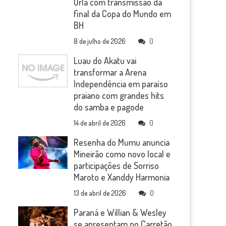
Orla com transmissão da
final da Copa do Mundo em
BH
8 de julho de 2026
0
Luau do Akatu vai
transformar a Arena
Independência em paraíso
praiano com grandes hits
do samba e pagode
14 de abril de 2026
0
Resenha do Mumu anuncia
Mineirão como novo local e
participações de Sorriso
Maroto e Xanddy Harmonia
13 de abril de 2026
0
Paraná e Willian & Wesley
se apresentam no Carretão