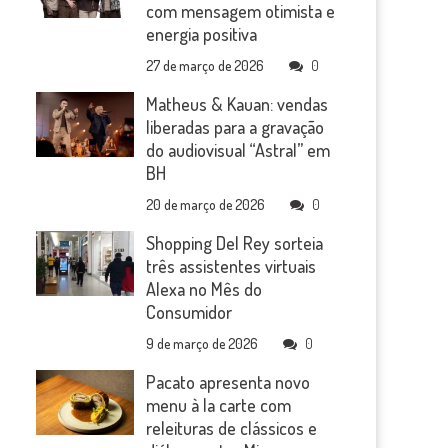
com mensagem otimista e
energia positiva
27 de março de 2026
0
Matheus & Kauan: vendas
liberadas para a gravação
do audiovisual “Astral” em
BH
20 de março de 2026
0
Shopping Del Rey sorteia
três assistentes virtuais
Alexa no Mês do
Consumidor
9 de março de 2026
0
Pacato apresenta novo
menu à la carte com
releituras de clássicos e