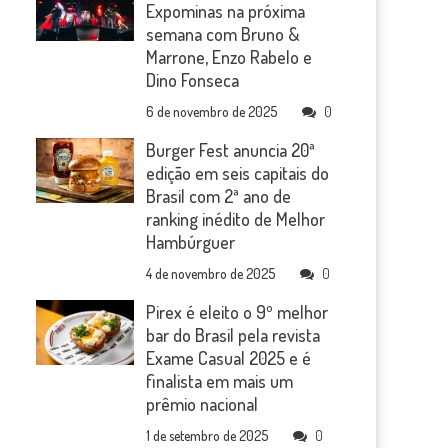
Expominas na próxima
semana com Bruno &
Marrone, Enzo Rabelo e
Dino Fonseca
6 de novembro de 2025
0
Burger Fest anuncia 20ª
edição em seis capitais do
Brasil com 2ª ano de
ranking inédito de Melhor
Hambúrguer
4 de novembro de 2025
0
Pirex é eleito o 9º melhor
bar do Brasil pela revista
Exame Casual 2025 e é
finalista em mais um
prêmio nacional
1 de setembro de 2025
0