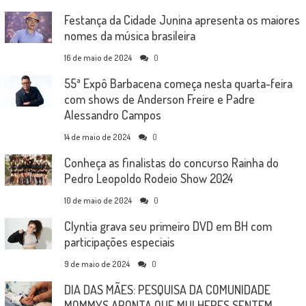
Festança da Cidade Junina apresenta os maiores
nomes da música brasileira
16 de maio de 2024
0
55ª Expô Barbacena começa nesta quarta-feira
com shows de Anderson Freire e Padre
Alessandro Campos
14 de maio de 2024
0
Conheça as finalistas do concurso Rainha do
Pedro Leopoldo Rodeio Show 2024
10 de maio de 2024
0
Clyntia grava seu primeiro DVD em BH com
participações especiais
9 de maio de 2024
0
DIA DAS MÃES: PESQUISA DA COMUNIDADE
MOMMYS APONTA QUE MULHERES SENTEM