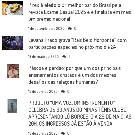
Pirex é eleito o 9º melhor bar do Brasil pela
revista Exame Casual 2025 e é finalista em mais
um prêmio nacional
1 de setembro de 2025
0
Lauana Prado grava “Raiz Belo Horizonte” com
participações especiais no próximo dia 24
13 de maio de 2025
0
Páscoa e perdão: por que um dos principais
ensinamentos cristãos é um dos maiores
desafios das relações humanas?
15 de abril de 2025
0
PROJETO “UMA VOZ, UM INSTRUMENTO”
CELEBRA OS 90 ANOS DO MINAS TÊNIS CLUBE,
APRESENTANDO LÔ BORGES. DIA 29 DE MAIO, ÀS
20H. OS INGRESSOS JÁ ESTÃO À VENDA
15 de abril de 2025
0