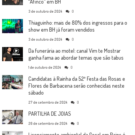
“Afinco” em BH
3 de outubro de 2024
0
Thiaguinho: mais de 80% dos ingressos para o
show em BH já foram vendidos
3 de outubro de 2024
0
Da funerária ao motel: canal Vim te Mostrar
ganha fama ao abordar temas que são tabus
1 de outubro de 2024
0
Candidatas à Rainha da 52ª Festa das Rosas e
Flores de Barbacena serão conhecidas neste
sábado
27 de setembro de 2024
0
PARTILHA DE JOIAS
26 de setembro de 2024
0
Licenciamento ambiental da Gecal em Pains é