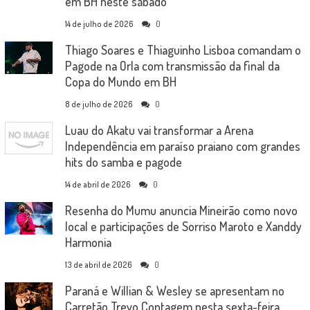
em BH neste sábado
14 de julho de 2026
0
Thiago Soares e Thiaguinho Lisboa comandam o
Pagode na Orla com transmissão da final da
Copa do Mundo em BH
8 de julho de 2026
0
Luau do Akatu vai transformar a Arena
Independência em paraíso praiano com grandes
hits do samba e pagode
14 de abril de 2026
0
Resenha do Mumu anuncia Mineirão como novo
local e participações de Sorriso Maroto e Xanddy
Harmonia
13 de abril de 2026
0
Paraná e Willian & Wesley se apresentam no
Carretão Trevo Contagem nesta sexta-feira