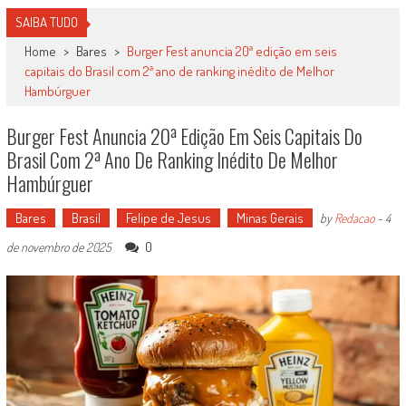
SAIBA TUDO
Home
>
Bares
>
Burger Fest anuncia 20ª edição em seis
capitais do Brasil com 2ª ano de ranking inédito de Melhor
Hambúrguer
Burger Fest Anuncia 20ª Edição Em Seis Capitais Do
Brasil Com 2ª Ano De Ranking Inédito De Melhor
Hambúrguer
Bares
Brasil
Felipe de Jesus
Minas Gerais
by
Redacao
-
4
0
de novembro de 2025