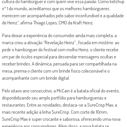
cultura do hambúrguer e com quem vive essa paixão. Como ketchup
nº 1 do mundo, acreditamos que os melhores hambúrgueres
merecem ser acompanhados pelo sabor inconfundível e a qualidade
de Heinz’’, afirma Thiago Lopes, CMO da Kraft Heinz.
Para deixar a experiência do consumidor ainda mais completa, a
marca criou a ativação “Revelação Heinz” , focada em mistério: ao
pedir o hambúrguer do festival com molho Heinz, o cliente recebe
um par de óculos especial para desvendar mensagens ocultas e
receber brindes. A dinâmica, pensada para ser compartilhada na
mesa, premia o cliente com um brinde físico colecionável e o
acompanhante com um brinde digital.
Pelo oitavo ano consecutivo, a McCain é a batata oficial do evento,
disponibilizando seu amplo portfólio para hamburguerias e
restaurantes. Entre as novidades, destaca-se a SureCrisp Max, a
mais recente adição à linha SureCrisp. Com corte de 10mm,
SureCrisp Max é super crocante e saborosa, oferecendo uma nova
experiência aos consumidores. Além disso, a nova batata se