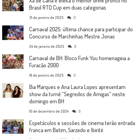
Xá de Cana é eleita o melhor drink pronto no
Brasil RTD Cup em duas categorias
31 de janeiro de 2025
0
Carnaval 2025: última chance para participar do
Concurso de Marchinhas Mestre Jonas
24 de janeiro de 2025
0
Carnaval de BH: Bloco Funk You homenageia a
Furacão 2000
16 de janeiro de 2025
0
Bia Marques e Ana Laura Lopes apresentam
show da turnê “Segredos de Amigas” neste
domingo em BH
10 de dezembro de 2024
0
Espetáculos e sessões de cinema terão entrada
franca em Betim, Sarzedo e Ibirité