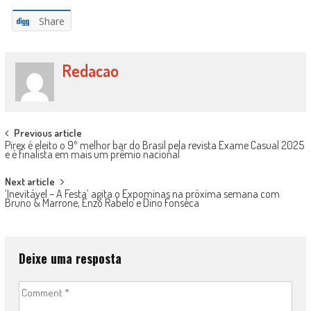
Share
Redacao
Post navigation
Previous article
Pirex é eleito o 9º melhor bar do Brasil pela revista Exame Casual 2025
e é finalista em mais um prêmio nacional
Next article
‘Inevitável – A Festa’ agita o Expominas na próxima semana com
Bruno & Marrone, Enzo Rabelo e Dino Fonseca
Deixe uma resposta