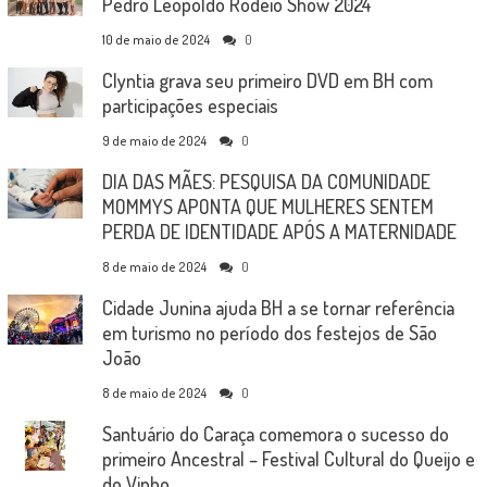
Pedro Leopoldo Rodeio Show 2024
10 de maio de 2024
0
Clyntia grava seu primeiro DVD em BH com
participações especiais
9 de maio de 2024
0
DIA DAS MÃES: PESQUISA DA COMUNIDADE
MOMMYS APONTA QUE MULHERES SENTEM
PERDA DE IDENTIDADE APÓS A MATERNIDADE
8 de maio de 2024
0
Cidade Junina ajuda BH a se tornar referência
em turismo no período dos festejos de São
João
8 de maio de 2024
0
Santuário do Caraça comemora o sucesso do
primeiro Ancestral – Festival Cultural do Queijo e
do Vinho