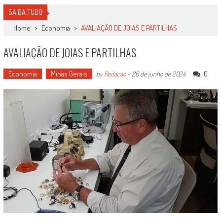
SAIBA TUDO
Home
>
Economia
>
AVALIAÇÃO DE JOIAS E PARTILHAS
AVALIAÇÃO DE JOIAS E PARTILHAS
Economia
Minas Gerais
0
by
Redacao
-
26 de junho de 2024