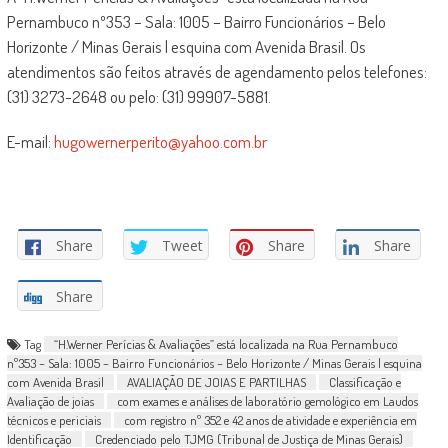
Pernambuco nº353 – Sala: 1005 – Bairro Funcionários – Belo
Horizonte / Minas Gerais | esquina com Avenida Brasil. Os
atendimentos são feitos através de agendamento pelos telefones:
(31) 3273-2648 ou pelo: (31) 99907-5881.
E-mail:
hugowernerperito@yahoo.com.br
Share
Tweet
Share
Share
Share
Tag
“H.Werner Perícias & Avaliações” está localizada na Rua Pernambuco
nº353 – Sala: 1005 – Bairro Funcionários – Belo Horizonte / Minas Gerais | esquina
com Avenida Brasil
AVALIAÇÃO DE JOIAS E PARTILHAS
Classificação e
Avaliação de joias
com exames e análises de laboratório gemológico em Laudos
técnicos e periciais
com registro nº 352 e 42 anos de atividade e experiência em
Identificação
Credenciado pelo TJMG (Tribunal de Justiça de Minas Gerais)