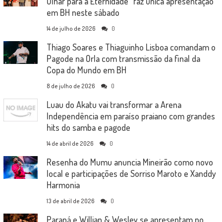
Olhar para a Eternidade” faz única apresentação
em BH neste sábado
14 de julho de 2026
0
Thiago Soares e Thiaguinho Lisboa comandam o
Pagode na Orla com transmissão da final da
Copa do Mundo em BH
8 de julho de 2026
0
Luau do Akatu vai transformar a Arena
Independência em paraíso praiano com grandes
hits do samba e pagode
14 de abril de 2026
0
Resenha do Mumu anuncia Mineirão como novo
local e participações de Sorriso Maroto e Xanddy
Harmonia
13 de abril de 2026
0
Paraná e Willian & Wesley se apresentam no