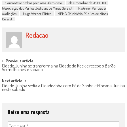
diamantes e pedras preciosas. Além disso
ele é membro da ASPEJUDI
(Associação dos Peritos Judiciais de Minas Gerais)
H.Werner Perícias &
Avaliações
Hugo Werner Flister
MPMG (Ministério Público de Minas
Gerais)
Redacao
Post navigation
Previous article
Cidade Junina se transforma na Cidade do Rock e recebe o Barão
Vermelho neste sábado
Next article
Cidade Junina sedia a Cidadezinha com Pé de Sonho e Gincana Junina
neste sábado
Deixe uma resposta