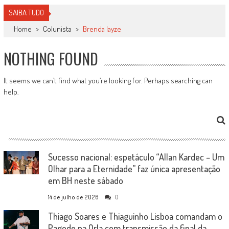
SAIBA TUDO
Home
>
Colunista
>
Brenda layze
NOTHING FOUND
It seems we can’t find what you’re looking for. Perhaps searching can
help.
Sucesso nacional: espetáculo “Allan Kardec – Um
Olhar para a Eternidade” faz única apresentação
em BH neste sábado
14 de julho de 2026
0
Thiago Soares e Thiaguinho Lisboa comandam o
Pagode na Orla com transmissão da final da