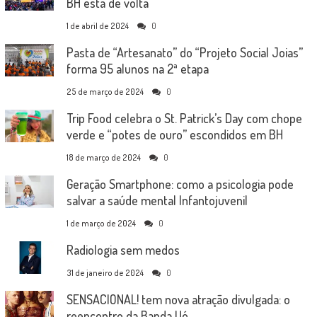
BH está de volta
1 de abril de 2024
0
Pasta de “Artesanato” do “Projeto Social Joias”
forma 95 alunos na 2ª etapa
25 de março de 2024
0
Trip Food celebra o St. Patrick’s Day com chope
verde e “potes de ouro” escondidos em BH
18 de março de 2024
0
Geração Smartphone: como a psicologia pode
salvar a saúde mental Infantojuvenil
1 de março de 2024
0
Radiologia sem medos
31 de janeiro de 2024
0
SENSACIONAL! tem nova atração divulgada: o
reencontro da Banda Uó