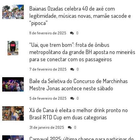
Baianas Ozadas celebra 40 de axé com
legitimidade, músicas novas, mamãe sacode e
“pipoca”
11 de fevereiro de 2025
0
“Uai, que trem bom”: frota de ônibus
metropolitano da grande BH aposta no mineirês
para se conectar com os passageiros
7 de fevereiro de 2025
0
Baile da Seletiva do Concurso de Marchinhas
Mestre Jonas acontece neste sábado
5 de fevereiro de 2025
0
Xá de Cana é eleita o melhor drink pronto no
Brasil RTD Cup em duas categorias
31 de janeiro de 2025
0
Carnaval 2025: última chance para participar do