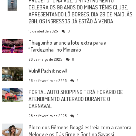
PROJETO “UMA VOZ, UM INSTRUMENTO”
CELEBRA OS 90 ANOS DO MINAS TÊNIS CLUBE,
APRESENTANDO LÔ BORGES. DIA 29 DE MAIO, ÀS
20H. OS INGRESSOS JÁ ESTÃO À VENDA
15 de abril de 2025
0
Thiaguinho anuncia lote extra para a
“Tardezinha” no Mineirão
26 de março de 2025
0
Vuln!! Path it now!!
28 de fevereiro de 2025
0
PORTAL AUTO SHOPPING TERÁ HORÁRIO DE
ATENDIMENTO ALTERADO DURANTE O
CARNAVAL
28 de fevereiro de 2025
0
Bloco dos Gêmeos Beagá estreia com a cantora
Melody e os DJs Greg e Gont na Savassi