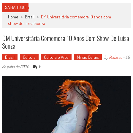
SAIBA TUDO
Home
>
Brasil
>
DM Universitária comemora 10 anos com
show de Luísa Sonza
DM Universitária Comemora 10 Anos Com Show De Luísa
Sonza
Brasil
Cultura
Cultura e Arte
Minas Gerais
by
Redacao
-
29
0
de julho de 2024