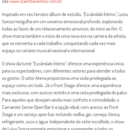
site
www.star415eventos.com.br
.
Inspirado em seu terceiro álbum de estúdio, “Escândalo Íntimo”, Luísa
Sonza mergulha em um universo emocional profundo, explorando
todas as fases de um relacionamento amoroso, do início ao fim. O
show marca também o início de uma nova era na carreira da artista,
que se reinventa a cada trabalho, conquistando cada vez mais
espaço no cenário musical nacional e internacional.
O show da turnê “Escândalo Íntimo” oferece uma experiência única
para os espectadores, com diferentes setores para atender a todos
os gostos. O setor Arena proporciona uma visão privilegiada ao
espaço como um todo. Já o Front Stage oferece uma experiência
mais exclusiva, com acesso restrito e uma vista privilegiada do palco.
Para aqueles que desejam ainda mais conforto e comodidade, o
Camarote Sense Open Bar é a opção ideal, com acesso ao Front
Stage e um serviço open bar, incluindo vodka, gin, cerveja, tônica,
refrigerante, suco e água. Independente do setor escolhido, o show
de Luísa Sonza promete emocionar e surpreender a todos os