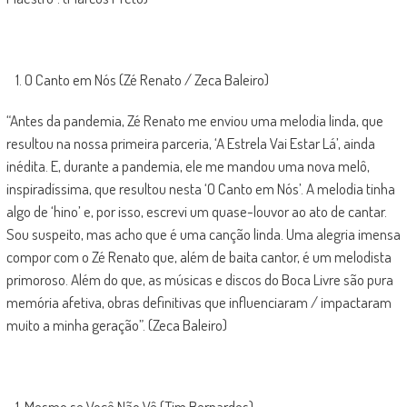
O Canto em Nós (Zé Renato / Zeca Baleiro)
“Antes da pandemia, Zé Renato me enviou uma melodia linda, que
resultou na nossa primeira parceria, ‘A Estrela Vai Estar Lá’, ainda
inédita. E, durante a pandemia, ele me mandou uma nova melô,
inspiradíssima, que resultou nesta ‘O Canto em Nós’. A melodia tinha
algo de ‘hino’ e, por isso, escrevi um quase-louvor ao ato de cantar.
Sou suspeito, mas acho que é uma canção linda. Uma alegria imensa
compor com o Zé Renato que, além de baita cantor, é um melodista
primoroso. Além do que, as músicas e discos do Boca Livre são pura
memória afetiva, obras definitivas que influenciaram / impactaram
muito a minha geração”. (Zeca Baleiro)
Mesmo se Você Não Vê (Tim Bernardes)