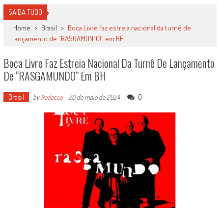
SAIBA TUDO
Home
>
Brasil
>
Boca Livre faz estreia nacional da turnê de
lançamento de “RASGAMUNDO” em BH
Boca Livre Faz Estreia Nacional Da Turnê De Lançamento
De “RASGAMUNDO” Em BH
Brasil
0
by
Redacao
-
20 de maio de 2024