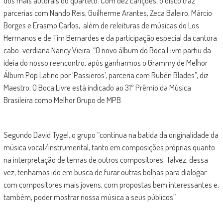
dos mais autorais do quarteto. Com dez canções, o disco traz
parcerias com Nando Reis, Guilherme Arantes, Zeca Baleiro, Márcio
Borges e Erasmo Carlos, além de releituras de músicas do Los
Hermanos e de Tim Bernardes e da participação especial da cantora
cabo-verdiana Nancy Vieira. “O novo álbum do Boca Livre partiu da
ideia do nosso reencontro, após ganharmos o Grammy de Melhor
Álbum Pop Latino por ‘Passieros’, parceria com Rubén Blades”, diz
Maestro. O Boca Livre está indicado ao 31º Prêmio da Música
Brasileira como Melhor Grupo de MPB.
Segundo David Tygel, o grupo “continua na batida da originalidade da
música vocal/instrumental, tanto em composições próprias quanto
na interpretação de temas de outros compositores. Talvez, dessa
vez, tenhamos ido em busca de furar outras bolhas para dialogar
com compositores mais jovens, com propostas bem interessantes e,
também, poder mostrar nossa música a seus públicos”.