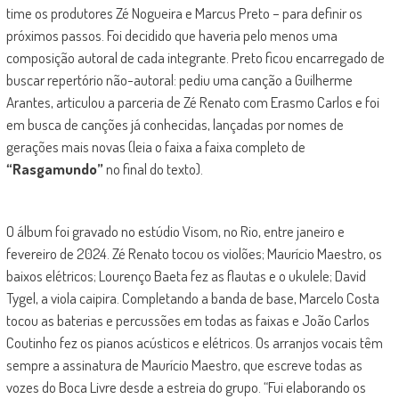
time os produtores Zé Nogueira e Marcus Preto – para definir os
próximos passos. Foi decidido que haveria pelo menos uma
composição autoral de cada integrante. Preto ficou encarregado de
buscar repertório não-autoral: pediu uma canção a Guilherme
Arantes, articulou a parceria de Zé Renato com Erasmo Carlos e foi
em busca de canções já conhecidas, lançadas por nomes de
gerações mais novas (leia o faixa a faixa completo de
“Rasgamundo”
no final do texto).
O álbum foi gravado no estúdio Visom, no Rio, entre janeiro e
fevereiro de 2024. Zé Renato tocou os violões; Maurício Maestro, os
baixos elétricos; Lourenço Baeta fez as flautas e o ukulele; David
Tygel, a viola caipira. Completando a banda de base, Marcelo Costa
tocou as baterias e percussões em todas as faixas e João Carlos
Coutinho fez os pianos acústicos e elétricos. Os arranjos vocais têm
sempre a assinatura de Maurício Maestro, que escreve todas as
vozes do Boca Livre desde a estreia do grupo. “Fui elaborando os