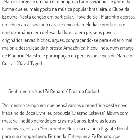
“Márcio Borges é um parceiro antigo, já fomos vizinhos, é parte da
turma que eu mais gosto na música popular brasileira: o Clube da
Esquina. Nesta canção em particular, ‘Povo do Sol’, Marcinho acertou
em cheio ao assinalar o caráter épico da melodia e produzir um
canto xamânico em defesa da floresta em pé, seus povos
originários, ervas, bichos, águas, congraçando-se para evitar o mal
maior, a destruição da Floresta Amazônica. Ficou lindo, num arranjo
de Maurício Maestro e participação da percussão e pios de Marcelo
Costa”. (David Tygel)
Sentimentos Nus (Zé Renato / Erasmo Carlos)
“Ao mesmo tempo em que pensávamos o repertório deste novo
trabalho do Boca Livre, eu produzia ‘Erasmo Esteves’, álbum com
material inédito deixado por Erasmo Carlos. Entre as letras
disponíveis, estava ‘Sentimentos Nus’, escrita pelo Gigante Gentil
para sua companheira, Fernanda. Entreguei a Zé Renato, que