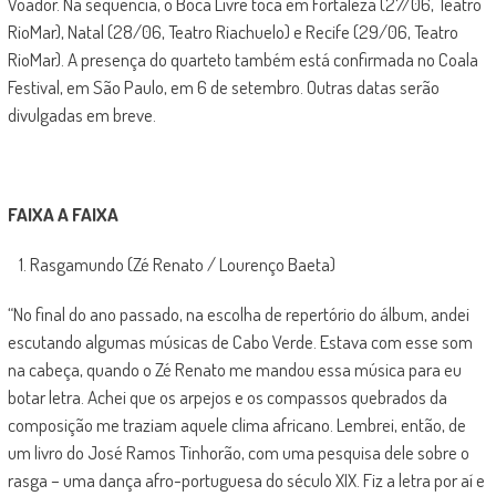
Voador. Na sequência, o Boca Livre toca em Fortaleza (27/06, Teatro
RioMar), Natal (28/06, Teatro Riachuelo) e Recife (29/06, Teatro
RioMar). A presença do quarteto também está confirmada no Coala
Festival, em São Paulo, em 6 de setembro. Outras datas serão
divulgadas em breve.
FAIXA A FAIXA
Rasgamundo (Zé Renato / Lourenço Baeta)
“No final do ano passado, na escolha de repertório do álbum, andei
escutando algumas músicas de Cabo Verde. Estava com esse som
na cabeça, quando o Zé Renato me mandou essa música para eu
botar letra. Achei que os arpejos e os compassos quebrados da
composição me traziam aquele clima africano. Lembrei, então, de
um livro do José Ramos Tinhorão, com uma pesquisa dele sobre o
rasga – uma dança afro-portuguesa do século XIX. Fiz a letra por aí e