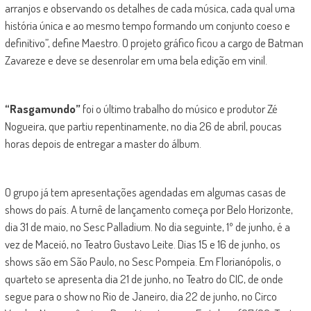
arranjos e observando os detalhes de cada música, cada qual uma
história única e ao mesmo tempo formando um conjunto coeso e
definitivo”, define Maestro. O projeto gráfico ficou a cargo de Batman
Zavareze e deve se desenrolar em uma bela edição em vinil.
“Rasgamundo”
foi o último trabalho do músico e produtor Zé
Nogueira, que partiu repentinamente, no dia 26 de abril, poucas
horas depois de entregar a master do álbum.
O grupo já tem apresentações agendadas em algumas casas de
shows do país. A turnê de lançamento começa por Belo Horizonte,
dia 31 de maio, no Sesc Palladium. No dia seguinte, 1º de junho, é a
vez de Maceió, no Teatro Gustavo Leite. Dias 15 e 16 de junho, os
shows são em São Paulo, no Sesc Pompeia. Em Florianópolis, o
quarteto se apresenta dia 21 de junho, no Teatro do CIC, de onde
segue para o show no Rio de Janeiro, dia 22 de junho, no Circo