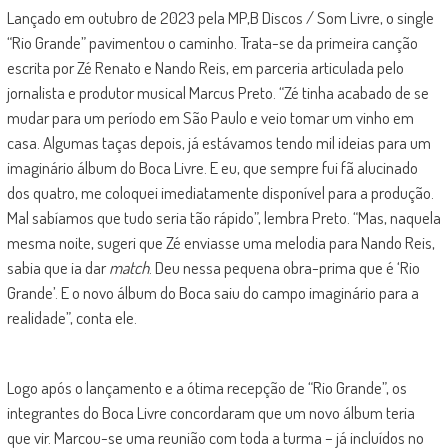
Lançado em outubro de 2023 pela MP,B Discos / Som Livre, o single
“Rio Grande” pavimentou o caminho. Trata-se da primeira canção
escrita por Zé Renato e Nando Reis, em parceria articulada pelo
jornalista e produtor musical Marcus Preto. “Zé tinha acabado de se
mudar para um período em São Paulo e veio tomar um vinho em
casa. Algumas taças depois, já estávamos tendo mil ideias para um
imaginário álbum do Boca Livre. E eu, que sempre fui fã alucinado
dos quatro, me coloquei imediatamente disponível para a produção.
Mal sabíamos que tudo seria tão rápido”, lembra Preto. “Mas, naquela
mesma noite, sugeri que Zé enviasse uma melodia para Nando Reis,
sabia que ia dar
match
. Deu nessa pequena obra-prima que é ‘Rio
Grande’. E o novo álbum do Boca saiu do campo imaginário para a
realidade”, conta ele.
Logo após o lançamento e a ótima recepção de “Rio Grande”, os
integrantes do Boca Livre concordaram que um novo álbum teria
que vir. Marcou-se uma reunião com toda a turma – já incluídos no