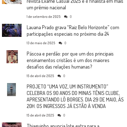
revista Exame Casual 2025 e é finalista em mais
um prêmio nacional
1 de setembro de 2025
0
Lauana Prado grava “Raiz Belo Horizonte” com
participações especiais no próximo dia 24
13 de maio de 2025
0
Páscoa e perdão: por que um dos principais
ensinamentos cristãos é um dos maiores
desafios das relações humanas?
15 de abril de 2025
0
PROJETO “UMA VOZ, UM INSTRUMENTO”
CELEBRA OS 90 ANOS DO MINAS TÊNIS CLUBE,
APRESENTANDO LÔ BORGES. DIA 29 DE MAIO, ÀS
20H. OS INGRESSOS JÁ ESTÃO À VENDA
15 de abril de 2025
0
Thiaguinho anuncia lote extra para a