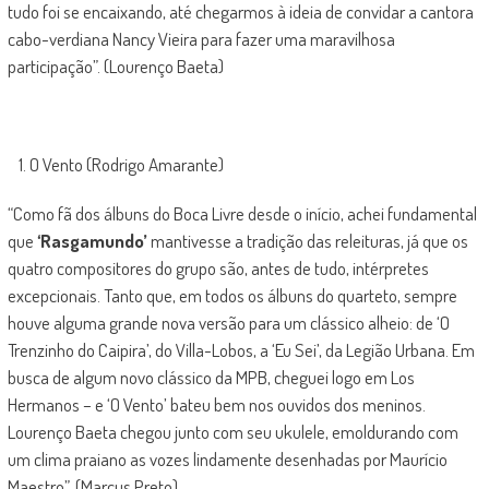
tudo foi se encaixando, até chegarmos à ideia de convidar a cantora
cabo-verdiana Nancy Vieira para fazer uma maravilhosa
participação”. (Lourenço Baeta)
O Vento (Rodrigo Amarante)
“Como fã dos álbuns do Boca Livre desde o início, achei fundamental
que
‘Rasgamundo’
mantivesse a tradição das releituras, já que os
quatro compositores do grupo são, antes de tudo, intérpretes
excepcionais. Tanto que, em todos os álbuns do quarteto, sempre
houve alguma grande nova versão para um clássico alheio: de ‘O
Trenzinho do Caipira’, do Villa-Lobos, a ‘Eu Sei’, da Legião Urbana. Em
busca de algum novo clássico da MPB, cheguei logo em Los
Hermanos – e ‘O Vento’ bateu bem nos ouvidos dos meninos.
Lourenço Baeta chegou junto com seu ukulele, emoldurando com
um clima praiano as vozes lindamente desenhadas por Maurício
Maestro”. (Marcus Preto)